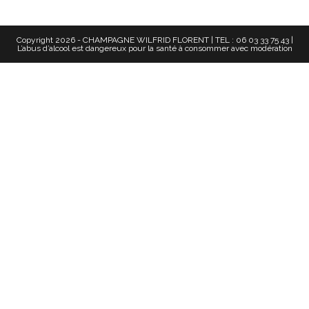
Copyright 2026 - CHAMPAGNE WILFRID FLORENT | TEL : 06 03 33 75 43 |
L’abus d’alcool est dangereux pour la santé à consommer avec modération